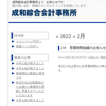
成和綜合会計事務所より、お知らせです。
質の高い会計・税務のコンサルティングを目指しています。
» 2022 » 2月
HOME
メインページTOPへ
情報ページTOPへ
2/10 営業時間短縮のお知らせ
最新の記事
seiwa
(
2022.02.10 10:57
)
|
お知らせ
|
個別
今年も桜が咲きました
本日(2/10)は雪のため営業時間を
今年も桜が咲きました
す。
靖国神社の黄葉が見頃
です
本日8/16は台風接近の
ため昼から事務所を閉
鎖し早退させていただ
いております
今年も桜が咲きました