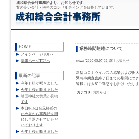
成和綜合会計事務所より、お知らせです。
質の高い会計・税務のコンサルティングを目指しています。
HOME
業務時間短縮について
メインページTOPへ
情報ページTOPへ
seiwa
(
2020.05.07 09:15
)
|
お知らせ
新型コロナウイルスの感染および拡
最新の記事
緊急事態宣言終了日までの期間につき
今年も桜が咲きました
皆様には大変ご迷惑をお掛けいたし
今年も桜が咲きました
カテゴリ
:
お知らせ
靖国神社の黄葉が見頃
です
本日8/16は台風接近の
ため昼から事務所を閉
鎖し早退させていただ
いております
今年も桜が咲きました