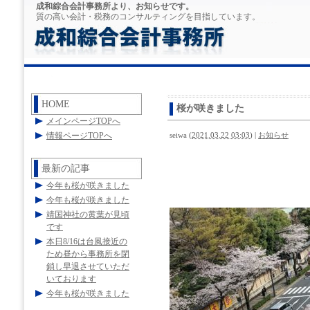
成和綜合会計事務所より、お知らせです。
質の高い会計・税務のコンサルティングを目指しています。
HOME
桜が咲きました
メインページTOPへ
情報ページTOPへ
seiwa
(
2021.03.22 03:03
)
|
お知らせ
最新の記事
今年も桜が咲きました
今年も桜が咲きました
靖国神社の黄葉が見頃
です
本日8/16は台風接近の
ため昼から事務所を閉
鎖し早退させていただ
いております
今年も桜が咲きました