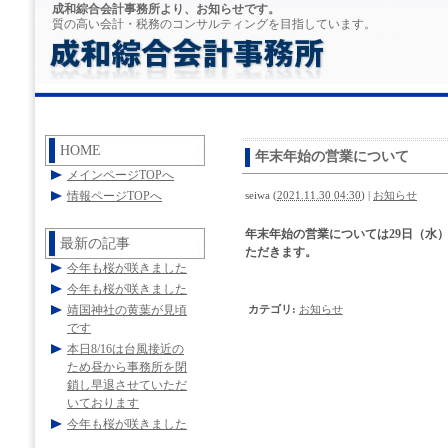
成和綜合会計事務所より、お知らせです。
質の高い会計・税務のコンサルティングを目指しています。
HOME
年末年始の営業について
メインページTOPへ
情報ページTOPへ
seiwa
(
2021.11.30 04:30
)
|
お知らせ
年末年始の営業については29日（水
最新の記事
ただきます。
今年も桜が咲きました
今年も桜が咲きました
靖国神社の黄葉が見頃
カテゴリ
:
お知らせ
です
本日8/16は台風接近の
ため昼から事務所を閉
鎖し早退させていただ
いております
今年も桜が咲きました