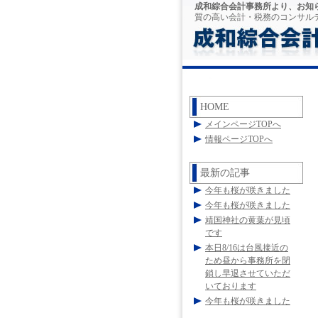
成和綜合会計事務所より、お知
質の高い会計・税務のコンサル
HOME
メインページTOPへ
情報ページTOPへ
最新の記事
今年も桜が咲きました
今年も桜が咲きました
靖国神社の黄葉が見頃
です
本日8/16は台風接近の
ため昼から事務所を閉
鎖し早退させていただ
いております
今年も桜が咲きました